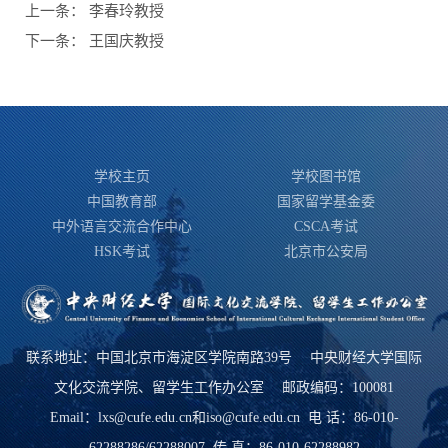
上一条：
李春玲教授
下一条：
王国庆教授
学校主页
学校图书馆
中国教育部
国家留学基金委
中外语言交流合作中心
CSCA考试
HSK考试
北京市公安局
联系地址：中国北京市海淀区学院南路39号 中央财经大学国际
文化交流学院、留学生工作办公室 邮政编码：100081
Email：lxs@cufe.edu.cn和iso@cufe.edu.cn 电 话：86-010-
62288286/62288007 传 真：86-010-62288982