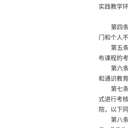
实践教学
第四
门和个人
第五
布课程的
第六
和通识教
第七
式进行考
院，以下
第八条