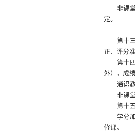
非课
定。
第十
正、评分
第十
外），成
通识
非课
第十
学分
修课。