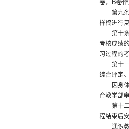
B
卷，
卷作
第九
样稿进行
第十
考核成绩
习过程的
第十
综合评定
因身
育教学部审
第十
程结束后
通识