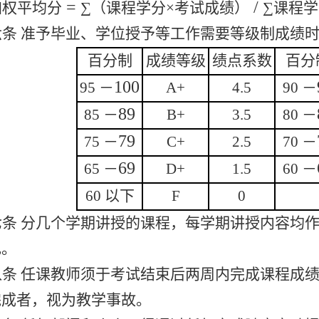
=
/
加权平均分
∑（课程学分×考试成绩）
∑课程
六条 准予毕业、学位授予等工作需要等级制成绩
百分制
成绩等级
绩点系数
百分
100
95
－
A+
4.5
90
－
89
85
－
B+
3.5
80
－
79
75
－
C+
2.5
70
－
69
65
－
D+
1.5
60
－
60
以下
F
0
七条 分几个学期讲授的课程，每学期讲授内容均
记。
八条 任课教师须于考试结束后两周内完成课程成绩
完成者，视为教学事故。