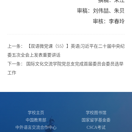
撰稿：朱江
审稿：刘伟喆、朱贝
审核：李春玲
上一条：
【双语微党课（55）】英语|习近平在二十届中央纪
委五次全会上发表重要讲话
下一条：
国际文化交流学院党总支完成首届委员会委员选举
工作
学校主页
学校图书馆
中国教育部
国家留学基金委
中外语言交流合作中心
CSCA考试