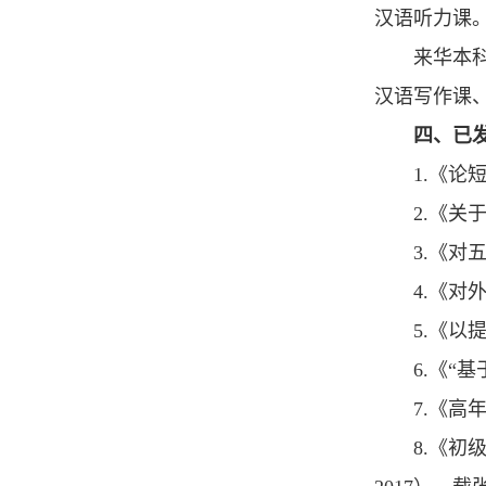
汉语听力课
来华本
汉语写作课
四、已
1.《论
2.《关
3.《对
4.《对
5.《以
6.《“
7.《高
8.《