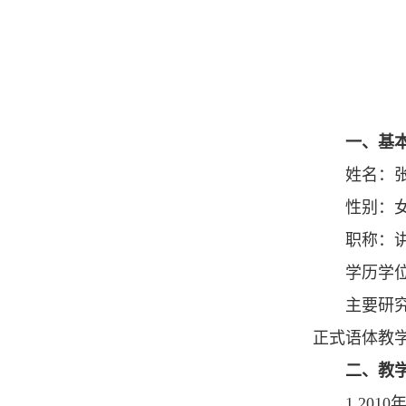
一、基
姓名：
性别：
职称：
学历学
主要研
正式语体教
二、教
1.20