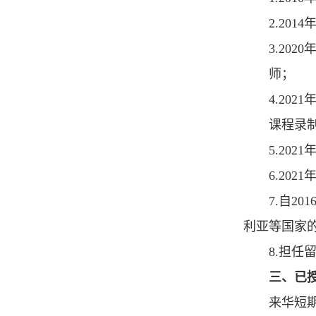
2.20
3.20
师；
4.20
课程录
5.20
6.20
7.自
利亚等国家
8.担
三、已
来华短