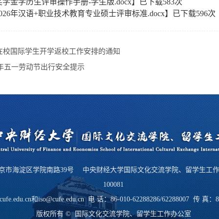
奖学金学历生评审操作手册-学生版.docx
】已下载
583
次
2026年汉语+职业技术教育专业硕士评审标准.docx
】已下载
596
次
在校国际学生开学返校工作安排的通知
26年五一劳动节出行安全提示
京市海淀区学院南路39号 中央财经大学国际文化交流学院、留学生工
100081
cufe.edu.cn和iso@cufe.edu.cn 电 话：86-010-62288286/62288007 传 真：8
版权所有 © 国际文化交流学院、留学生工作办公室