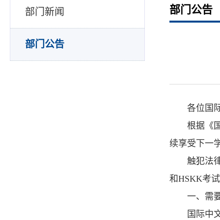
部门公告
部门新闻
部门公告
各位国
根据《
续享受下一
触犯法
和HSKK
一、需
国际中