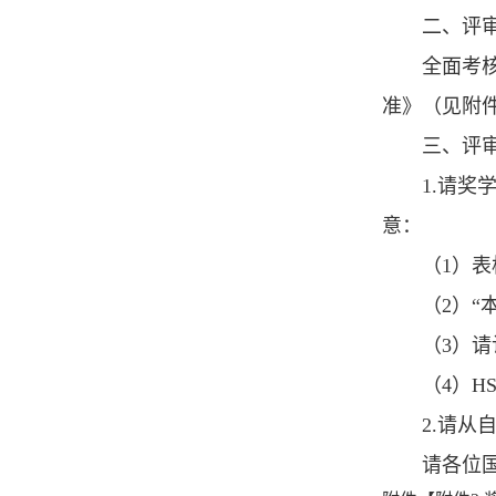
二、评
全面考
准》（见附件
三、评
1.请奖
意：
（1）
（2）“
（3）
（4）H
2.请从
请各位