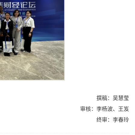
撰稿：吴慧莹
审核：李杨波、王岌
终审：李春玲