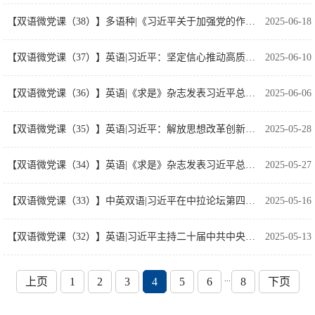
【双语微党课（38）】多语种|《习近平关于加强党的作风建设论述摘编》术语
2025-06-18
【双语微党课（37）】英语|习近平：坚定信心推动高质量发展高效能治理 奋力谱写中原大地推进中国式现代化新篇章
2025-06-10
【双语微党课（36）】英语|《求是》杂志发表习近平总书记重要文章《加快建设教育强国》
2025-06-06
【双语微党课（35）】英语|习近平：解放思想改革创新奋发进取真抓实干 在中国式现代化进程中开创云南发展新局面
2025-05-28
【双语微党课（34）】英语|《求是》杂志发表习近平总书记重要文章《锲而不舍落实中央八项规定精神，以优良党风引领社风民风》
2025-05-27
【双语微党课（33）】中英双语|习近平在中拉论坛第四届部长级会议开幕式的主旨讲话（全文）
2025-05-16
【双语微党课（32）】英语|习近平主持二十届中共中央政治局第二十次集体学习并发表重要讲话：推动人工智能健康有序发展
2025-05-13
...
上页
1
2
3
4
5
6
8
下页